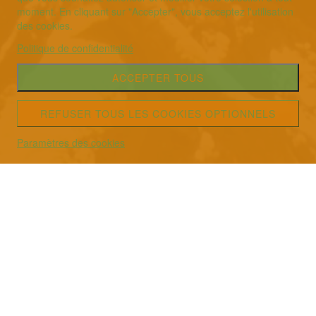
moment. En cliquant sur "Accepter", vous acceptez l'utilisation
des cookies.
Politique de confidentialité
ACCEPTER TOUS
REFUSER TOUS LES COOKIES OPTIONNELS
Paramètres des cookies
Cabinet Shiatsu &
Therapie intégrative